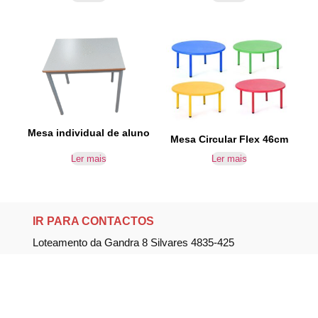
Mesa individual de aluno
Mesa Circular Flex 46cm
Ler mais
Ler mais
IR PARA CONTACTOS
Loteamento da Gandra 8 Silvares 4835-425
Guimarães
geral@equipar.pt
+351 963 179 417
chamada para rede móvel nacional