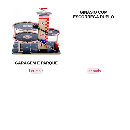
GINÁSIO COM
ESCORREGA DUPLO
GARAGEM E PARQUE
Ler mais
Ler mais
IR PARA CONTACTOS
Loteamento da Gandra 8 Silvares 4835-425
Guimarães
geral@equipar.pt
+351 963 179 417