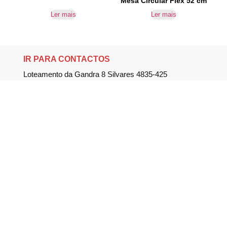
Mesa Circular Flex 52 cm
Ler mais
Ler mais
IR PARA CONTACTOS
Loteamento da Gandra 8 Silvares 4835-425
Guimarães
geral@equipar.pt
+351 963 179 417
chamada para rede móvel nacional
+351 253 579 138
chamada para rede fixa nacional
SUBSCREVER NEWSLETTER
Não perca nossas novidades!