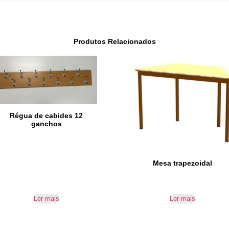
Produtos Relacionados
Régua de cabides 12
ganchos
Mesa trapezoidal
Ler mais
Ler mais