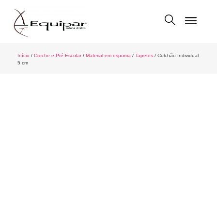
Início
/
Creche e Pré-Escolar
/
Material em espuma
/
Tapetes
/ Colchão Individual
5 cm