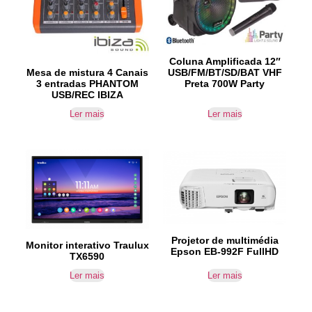
Coluna Amplificada 12″
Mesa de mistura 4 Canais
USB/FM/BT/SD/BAT VHF
3 entradas PHANTOM
Preta 700W Party
USB/REC IBIZA
Ler mais
Ler mais
Projetor de multimédia
Monitor interativo Traulux
Epson EB-992F FullHD
TX6590
Ler mais
Ler mais