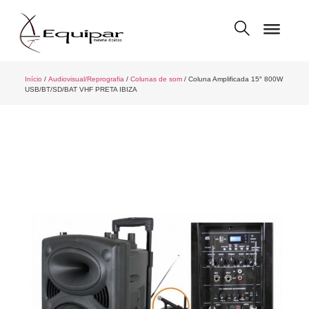
Início
/
Audiovisual/Reprografia
/
Colunas de som
/ Coluna Amplificada 15″ 800W
USB/BT/SD/BAT VHF PRETA IBIZA