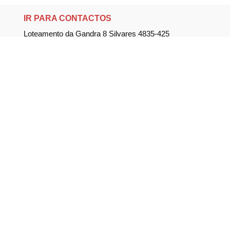
IR PARA CONTACTOS
Loteamento da Gandra 8 Silvares 4835-425
Guimarães
geral@equipar.pt
+351 963 179 417
chamada para rede móvel nacional
+351 253 579 138
chamada para rede fixa nacional
SUBSCREVER NEWSLETTER
Não perca nossas novidades!