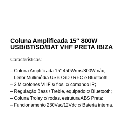
Coluna Amplificada 15″ 800W
USB/BT/SD/BAT VHF PRETA IBIZA
Características:
– Coluna Amplificada 15″ 450Wrms/800Wmáx;
– Leitor Multimédia USB / SD / REC e Bluetooth;
– 2 Microfones VHF s/ fios, c/ comando IR;
– Regulação Bass / Treble, equipado c/ Bluetooth;
– Coluna Troley c/ rodas, estrutura ABS Preta;
– Funcionamento 230Vac/12Vdc c/ Bateria interna.