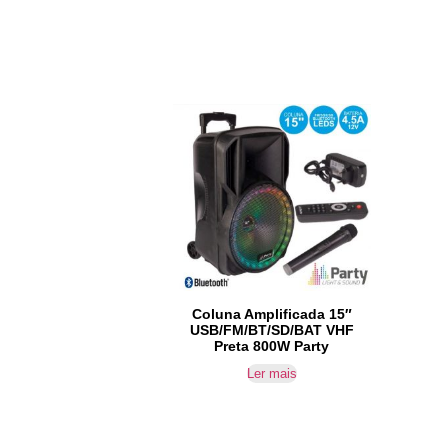
Coluna Amplificada 15″
USB/FM/BT/SD/BAT VHF
Preta 800W Party
Ler mais