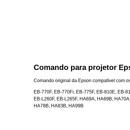
Comando para projetor Ep
Comando original da Epson compatível com os 
EB-770F, EB-770Fi, EB-775F, EB-810E, EB-
EB-L260F, EB-L265F, HA69A, HA69B, HA70A
HA78B, HA83B, HA99B