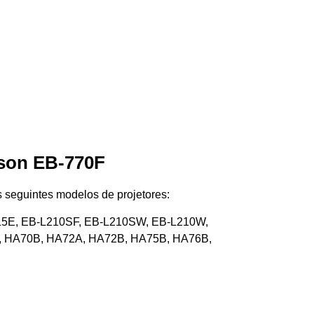
son EB-770F
seguintes modelos de projetores:
815E, EB-L210SF, EB-L210SW, EB-L210W,
, HA70B, HA72A, HA72B, HA75B, HA76B,