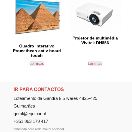
Projetor de multimédia
Vivitek DH856
Quadro interativo
Promethean activ board
touch
Ler mais
Ler mais
IR PARA CONTACTOS
Loteamento da Gandra 8 Silvares 4835-425
Guimarães
geral@equipar.pt
+351 963 179 417
chamada para rede móvel nacional