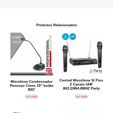
Produtos Relacionados
Central Microfone S/ Fios
Microfone Condensador
2 Canais UHF
Pescoço Cisne 15″ botão
863.2/864.8MHZ Party
BST
Ler mais
Ler mais