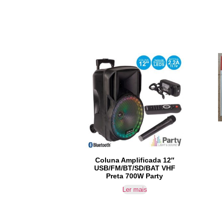
Coluna Amplificada 12″
USB/FM/BT/SD/BAT VHF
Preta 700W Party
Ler mais