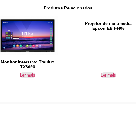
Produtos Relacionados
Projetor de multimédia
Epson EB-FH06
Monitor interativo Traulux
TX8690
Ler mais
Ler mais
IR PARA CONTACTOS
Loteamento da Gandra 8 Silvares 4835-425 Guimarães