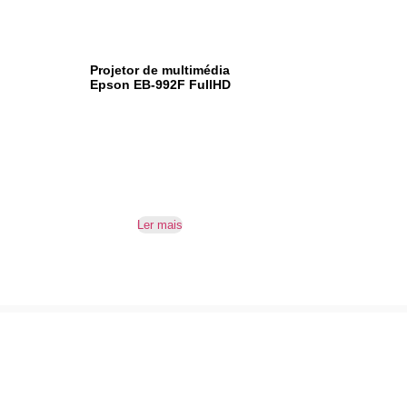
Projetor de multimédia
Epson EB-992F FullHD
Ler mais
SUBSCREVER NEWSLETTER
Não perca nossas novidades!