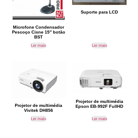
Suporte para LCD
Microfone Condensador
Pescoço Cisne 15″ botão
BST
Ler mais
Ler mais
Projetor de multimédia
Projetor de multimédia
Epson EB-992F FullHD
Vivitek DH856
Ler mais
Ler mais