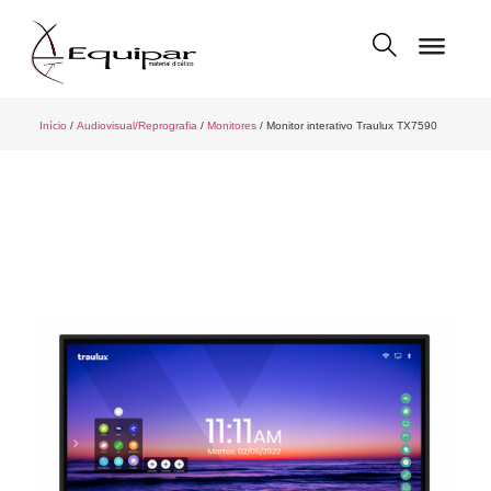
Início
/
Audiovisual/Reprografia
/
Monitores
/ Monitor interativo Traulux TX7590