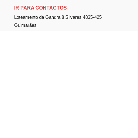
IR PARA CONTACTOS
Loteamento da Gandra 8 Silvares 4835-425
Guimarães
geral@equipar.pt
+351 963 179 417
chamada para rede móvel nacional
+351 253 579 138
chamada para rede fixa nacional
SUBSCREVER NEWSLETTER
Não perca nossas novidades!
Política de Privacidade
Política de Cookies
Livro de Reclamações