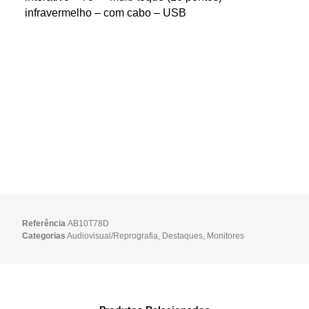
infravermelho – com cabo – USB
Referência
AB10T78D
Categorias
Audiovisual/Reprografia
,
Destaques
,
Monitores