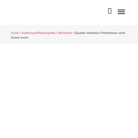
Início
/
Audiovisual/Reprografia
/
Monitores
/ Quadro interativo Promethean activ
board touch