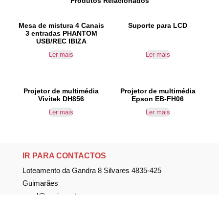
Produtos Relacionados
Mesa de mistura 4 Canais
Suporte para LCD
3 entradas PHANTOM
USB/REC IBIZA
Ler mais
Ler mais
Projetor de multimédia
Projetor de multimédia
Vivitek DH856
Epson EB-FH06
Ler mais
Ler mais
IR PARA CONTACTOS
Loteamento da Gandra 8 Silvares 4835-425
Guimarães
geral@equipar.pt
+351 963 179 417