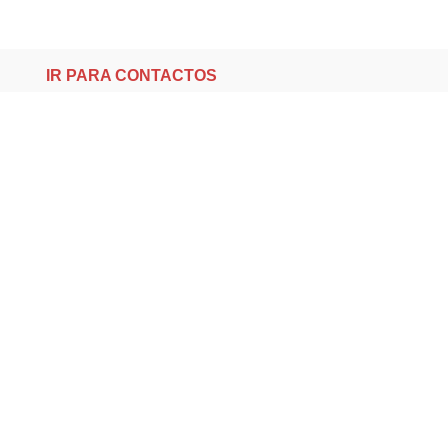
IR PARA CONTACTOS
Loteamento da Gandra 8 Silvares 4835-425
Guimarães
geral@equipar.pt
+351 963 179 417
chamada para rede móvel nacional
+351 253 579 138
chamada para rede fixa nacional
SUBSCREVER NEWSLETTER
Não perca nossas novidades!