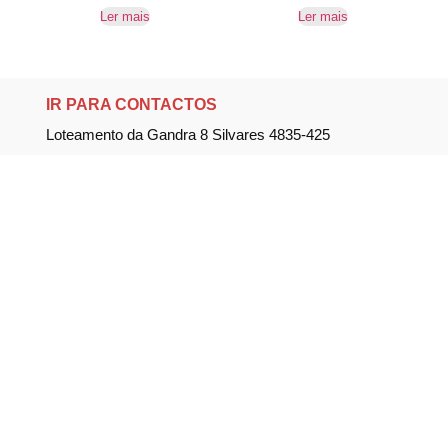
Ler mais
Ler mais
IR PARA CONTACTOS
Loteamento da Gandra 8 Silvares 4835-425
Guimarães
geral@equipar.pt
+351 963 179 417
chamada para rede móvel nacional
+351 253 579 138
chamada para rede fixa nacional
SUBSCREVER NEWSLETTER
Não perca nossas novidades!