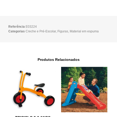
Referência
E03224
Categorias
Creche e Pré-Escolar
,
Figuras
,
Material em espuma
Produtos Relacionados