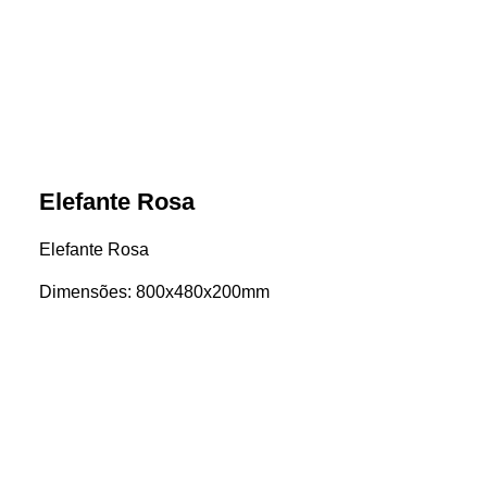
Elefante Rosa
Elefante Rosa
Dimensões: 800x480x200mm