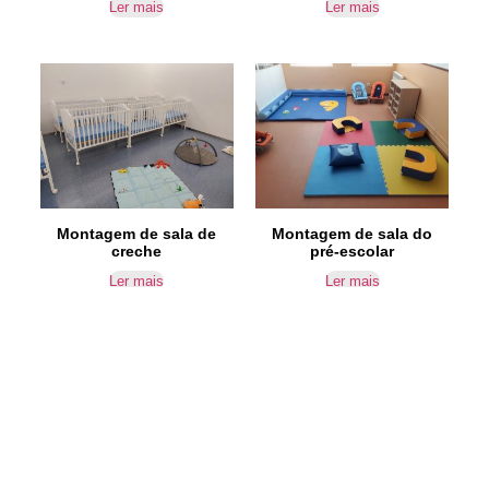
Ler mais
Ler mais
Montagem de sala de
Montagem de sala do
creche
pré-escolar
Ler mais
Ler mais
IR PARA CONTACTOS
Loteamento da Gandra 8 Silvares 4835-425
Guimarães
geral@equipar.pt