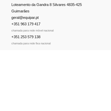
Loteamento da Gandra 8 Silvares 4835-425
Guimarães
geral@equipar.pt
+351 963 179 417
chamada para rede móvel nacional
+351 253 579 138
chamada para rede fixa nacional
SUBSCREVER NEWSLETTER
Não perca nossas novidades!
Política de Privacidade
Política de Cookies
Livro de Reclamações