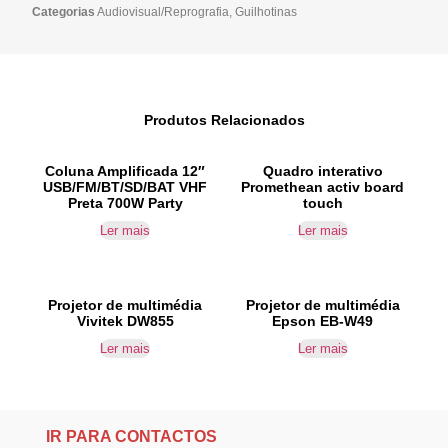
Categorias
Audiovisual/Reprografia
,
Guilhotinas
Produtos Relacionados
Coluna Amplificada 12″
Quadro interativo
USB/FM/BT/SD/BAT VHF
Promethean activ board
Preta 700W Party
touch
Ler mais
Ler mais
Projetor de multimédia
Projetor de multimédia
Vivitek DW855
Epson EB-W49
Ler mais
Ler mais
IR PARA CONTACTOS