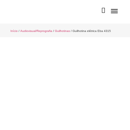
Início
/
Audiovisual/Reprografia
/
Guilhotinas
/ Guilhotina elétrica Eba 4315