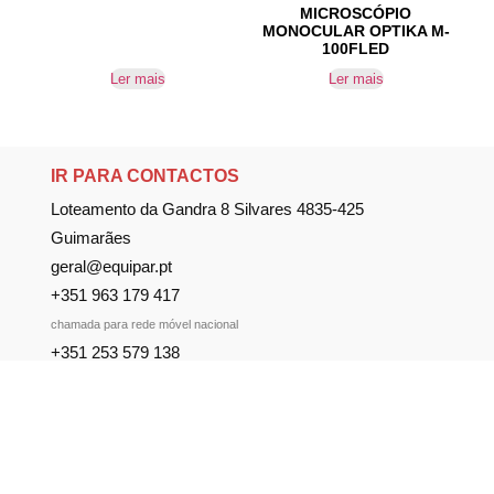
MICROSCÓPIO
MONOCULAR OPTIKA M-
100FLED
Ler mais
Ler mais
IR PARA CONTACTOS
Loteamento da Gandra 8 Silvares 4835-425
Guimarães
geral@equipar.pt
+351 963 179 417
chamada para rede móvel nacional
+351 253 579 138
chamada para rede fixa nacional
SUBSCREVER NEWSLETTER
Não perca nossas novidades!