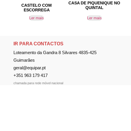
CASA DE PIQUENIQUE NO
CASTELO COM
QUINTAL
ESCORREGA
Ler mais
Ler mais
IR PARA CONTACTOS
Loteamento da Gandra 8 Silvares 4835-425
Guimarães
geral@equipar.pt
+351 963 179 417
chamada para rede móvel nacional
+351 253 579 138
chamada para rede fixa nacional
SUBSCREVER NEWSLETTER
Não perca nossas novidades!