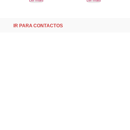
Ler mais
Ler mais
IR PARA CONTACTOS
Loteamento da Gandra 8 Silvares 4835-425
Guimarães
geral@equipar.pt
+351 963 179 417
chamada para rede móvel nacional
+351 253 579 138
chamada para rede fixa nacional
SUBSCREVER NEWSLETTER
Não perca nossas novidades!