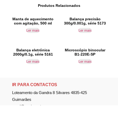
Produtos Relacionados
Manta de aquecimento
Balança precisão
com agitação, 500 ml
300g/0.001g, série 5173
Ler mais
Ler mais
Balança eletrónica
Microscópio binocular
2000g/0.1g, série 5161
B1-220E-SP
Ler mais
Ler mais
IR PARA CONTACTOS
Loteamento da Gandra 8 Silvares 4835-425
Guimarães
geral@equipar.pt
+351 963 179 417