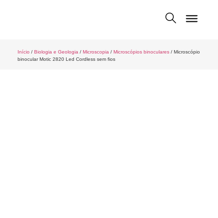
Início
/
Biologia e Geologia
/
Microscopia
/
Microscópios binoculares
/ Microscópio
binocular Motic 2820 Led Cordless sem fios