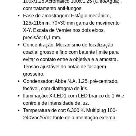
100x/1.25 Acromático 100x/1.25 (Óleo/Água) ,
com tratamento anti-fungos.
Fase de amostragem: Estágio mecânico,
125x116mm, 70×30 mm gama de movimento
X-Y. Escala de Vernier nos dois eixos,
precisão: 0,1 mm.
Concentração: Mecanismo de focalização
coaxial grosso e fino com batente limite para
evitar o contato entre a objetiva e a amostra.
Tensão ajustável do botão de focagem
grosseiro.
Condensador: Abbe N.A. 1.25, pré-centrado,
focável, com diafragma de íris.
Iluminação: X-LED1 com LED branco de 1 W e
controle de intensidade de luz.
Temperatura de cor: 6.300 K. Multiplug 100-
240Vac/5Vdc fonte de alimentação externa.