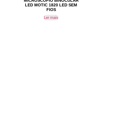
MICROSCÓPIO BINOCULAR
LED MOTIC 1820 LED SEM
FIOS
Ler mais
SUBSCREVER NEWSLETTER
Não perca nossas novidades!