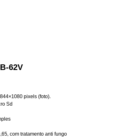
 B-62V
844×1080 pixels (foto).
cro Sd
mples
0,65, com tratamento anti fungo