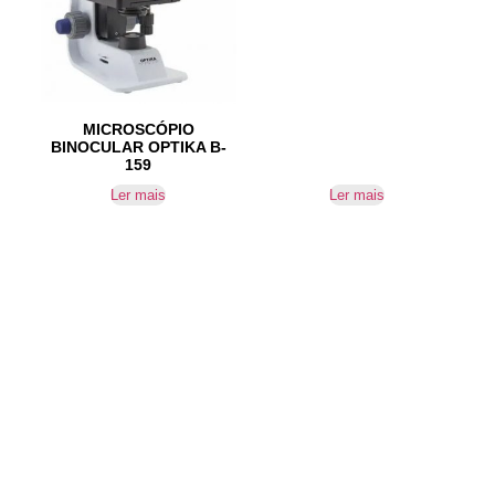
MICROSCÓPIO
BINOCULAR OPTIKA B-
159
Ler mais
Ler mais
IR PARA CONTACTOS
Loteamento da Gandra 8 Silvares 4835-425
Guimarães
geral@equipar.pt
+351 963 179 417
chamada para rede móvel nacional
+351 253 579 138