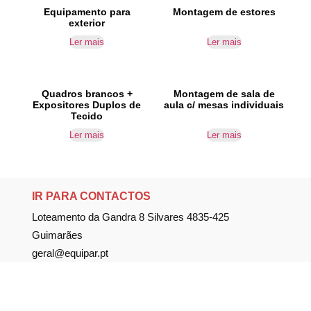
Equipamento para
Montagem de estores
exterior
Ler mais
Ler mais
Quadros brancos +
Montagem de sala de
Expositores Duplos de
aula c/ mesas individuais
Tecido
Ler mais
Ler mais
IR PARA CONTACTOS
Loteamento da Gandra 8 Silvares 4835-425
Guimarães
geral@equipar.pt
+351 963 179 417
chamada para rede móvel nacional
+351 253 579 138