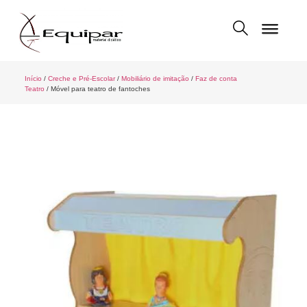
Início
/
Creche e Pré-Escolar
/
Mobiliário de imitação
/
Faz de conta
Teatro
/ Móvel para teatro de fantoches