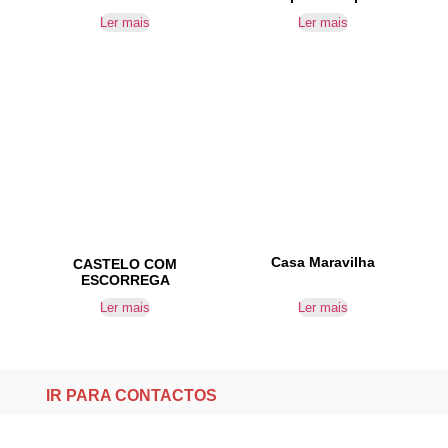
Ler mais
Ler mais
Casa Maravilha
CASTELO COM
ESCORREGA
Ler mais
Ler mais
IR PARA CONTACTOS
Loteamento da Gandra 8 Silvares 4835-425