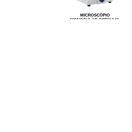
MICROSCÓPIO
MONOCULAR OPTIKA M-
100FLED
Ler mais
Ler mais
IR PARA CONTACTOS
Loteamento da Gandra 8 Silvares 4835-425
Guimarães
geral@equipar.pt
+351 963 179 417
chamada para rede móvel nacional
+351 253 579 138
chamada para rede fixa nacional
SUBSCREVER NEWSLETTER