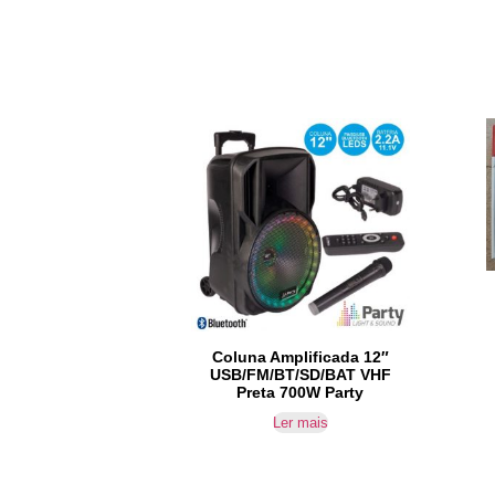
Coluna Amplificada 12″
USB/FM/BT/SD/BAT VHF
Preta 700W Party
Ler mais