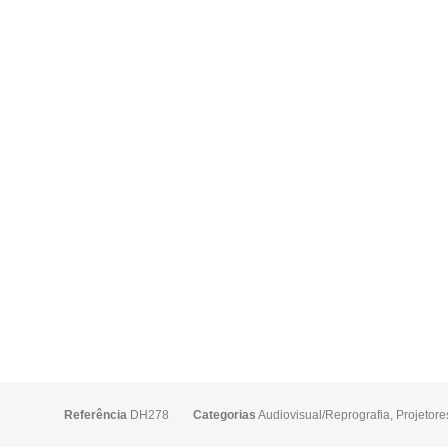
Referência
DH278
Categorias
Audiovisual/Reprografia
,
Projetore