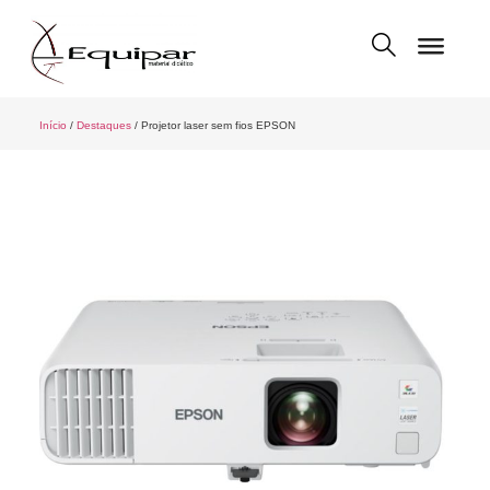
Início
/
Destaques
/ Projetor laser sem fios EPSON