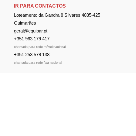
IR PARA CONTACTOS
Loteamento da Gandra 8 Silvares 4835-425
Guimarães
geral@equipar.pt
+351 963 179 417
chamada para rede móvel nacional
+351 253 579 138
chamada para rede fixa nacional
SUBSCREVER NEWSLETTER
Não perca nossas novidades!
Política de Privacidade
Política de Cookies
Livro de Reclamações