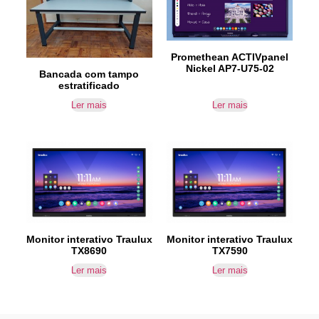
Promethean ACTIVpanel
Nickel AP7-U75-02
Bancada com tampo
estratificado
Ler mais
Ler mais
Monitor interativo Traulux
Monitor interativo Traulux
TX8690
TX7590
Ler mais
Ler mais