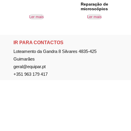
Reparação de
microscópios
Ler mais
Ler mais
IR PARA CONTACTOS
Loteamento da Gandra 8 Silvares 4835-425
Guimarães
geral@equipar.pt
+351 963 179 417
chamada para rede móvel nacional
+351 253 579 138
chamada para rede fixa nacional
SUBSCREVER NEWSLETTER
Não perca nossas novidades!