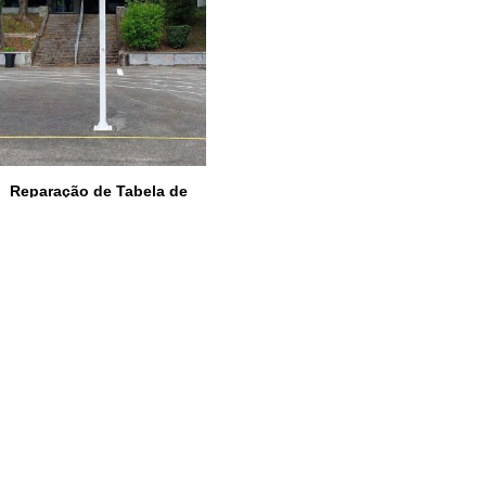
Reparação de Tabela de
Basquetebol
Ler mais
Ler mais
IR PARA CONTACTOS
Loteamento da Gandra 8 Silvares 4835-425 Guimarães
geral@equipar.pt