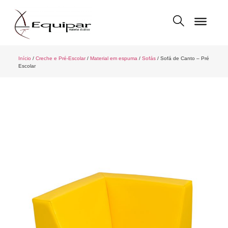
Início
/
Creche e Pré-Escolar
/
Material em espuma
/
Sofás
/ Sofá de Canto – Pré
Escolar