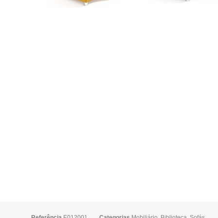
Referência
E012001
Categorias
Mobiliário
,
Biblioteca
,
Sofás