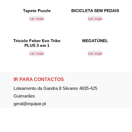
Tapete Puzzle
BICICLETA SEM PEDAIS
Ler mais
Ler mais
Triciclo Feber Evo Trike
MEGATÚNEL
PLUS 3 em 1
Ler mais
Ler mais
IR PARA CONTACTOS
Loteamento da Gandra 8 Silvares 4835-425
Guimarães
geral@equipar.pt
+351 963 179 417
chamada para rede móvel nacional
+351 253 579 138