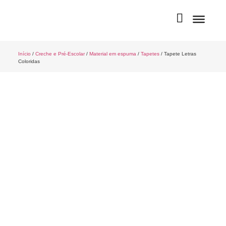
Início
/
Creche e Pré-Escolar
/
Material em espuma
/
Tapetes
/ Tapete Letras
Coloridas