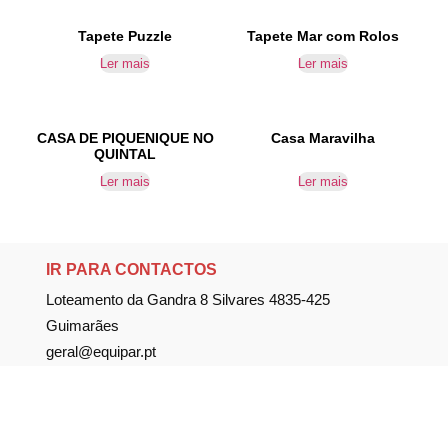
Tapete Puzzle
Tapete Mar com Rolos
Ler mais
Ler mais
CASA DE PIQUENIQUE NO
Casa Maravilha
QUINTAL
Ler mais
Ler mais
IR PARA CONTACTOS
Loteamento da Gandra 8 Silvares 4835-425
Guimarães
geral@equipar.pt
+351 963 179 417
chamada para rede móvel nacional
+351 253 579 138