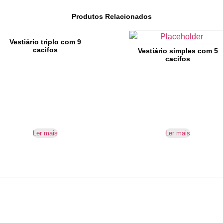
Produtos Relacionados
Vestiário triplo com 9
cacifos
Vestiário simples com 5
cacifos
Ler mais
Ler mais
IR PARA CONTACTOS