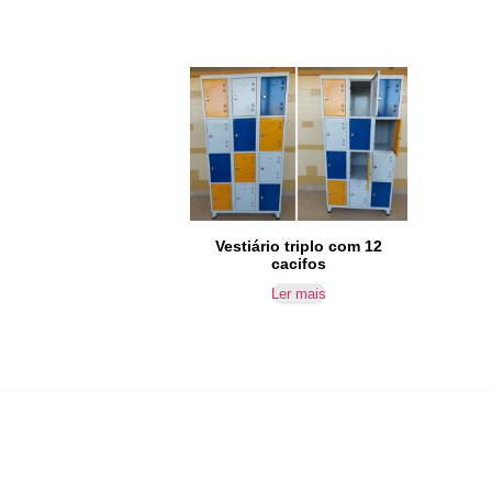
Vestiário triplo com 12
cacifos
Ler mais