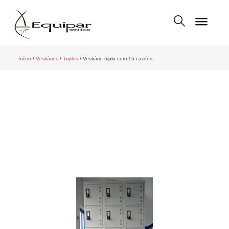
Início
/
Vestiários
/
Triplos
/ Vestiário triplo com 15 cacifos