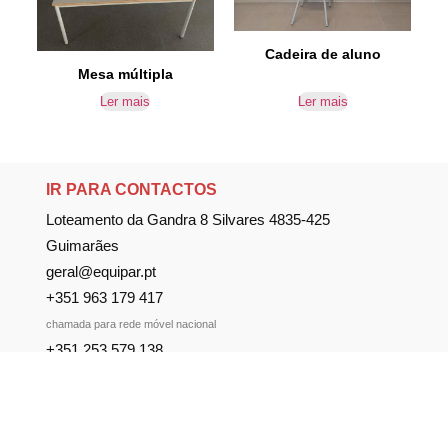
Cadeira de aluno
Mesa múltipla
Ler mais
Ler mais
IR PARA CONTACTOS
Loteamento da Gandra 8 Silvares 4835-425
Guimarães
geral@equipar.pt
+351 963 179 417
chamada para rede móvel nacional
+351 253 579 138
chamada para rede fixa nacional
SUBSCREVER NEWSLETTER