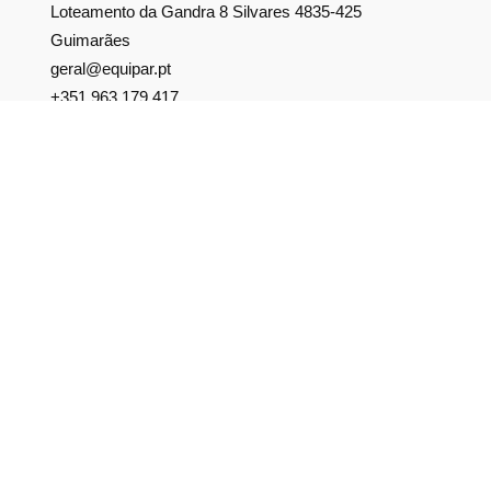
Loteamento da Gandra 8 Silvares 4835-425
Guimarães
geral@equipar.pt
+351 963 179 417
chamada para rede móvel nacional
+351 253 579 138
chamada para rede fixa nacional
SUBSCREVER NEWSLETTER
Não perca nossas novidades!
Política de Privacidade
Política de Cookies
Livro de Reclamações