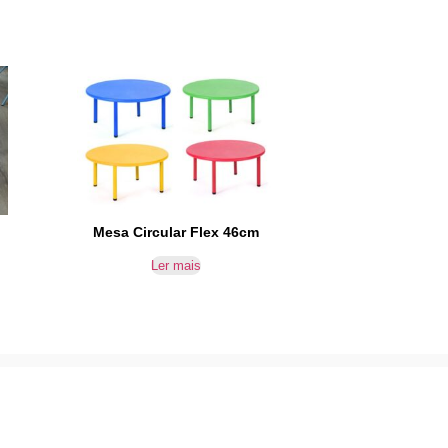
Mesa Circular Flex 46cm
Ler mais
SUBSCREVER NEWSLETTER