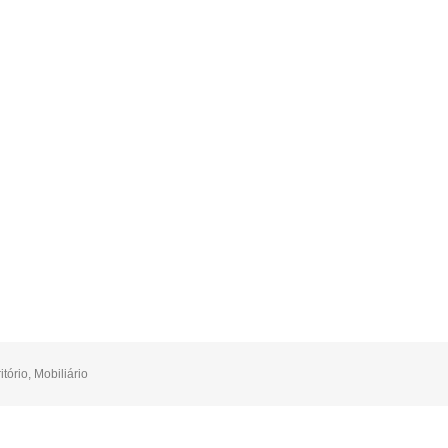
itório
,
Mobiliário