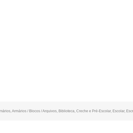
mários
,
Armários / Blocos / Arquivos
,
Biblioteca
,
Creche e Pré-Escolar
,
Escolar
,
Escr