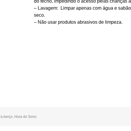
do fecho, impedindo o acesso pelas crianças ao
– Lavagem: Limpar apenas com água e sabã
seco.
– Não usar produtos abrasivos de limpeza.
ra berço
,
Hora do Sono