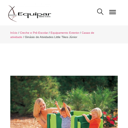
Início
/
Creche e Pré-Escolar
/
Equipamento Exterior
/
Casas de
atividade
/ Ginásio de Atividades Little Tikes Júnior