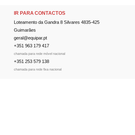
IR PARA CONTACTOS
Loteamento da Gandra 8 Silvares 4835-425
Guimarães
geral@equipar.pt
+351 963 179 417
chamada para rede móvel nacional
+351 253 579 138
chamada para rede fixa nacional
SUBSCREVER NEWSLETTER
Não perca nossas novidades!