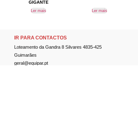
GIGANTE
Ler mais
Ler mais
IR PARA CONTACTOS
Loteamento da Gandra 8 Silvares 4835-425
Guimarães
geral@equipar.pt
+351 963 179 417
chamada para rede móvel nacional
+351 253 579 138
chamada para rede fixa nacional
SUBSCREVER NEWSLETTER
Não perca nossas novidades!