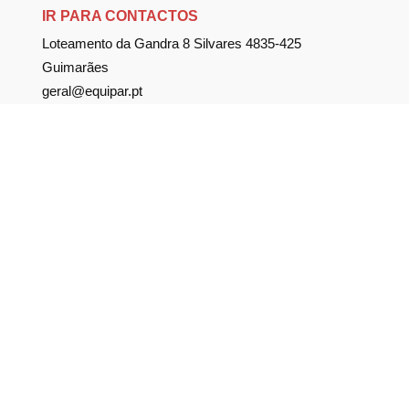
IR PARA CONTACTOS
Loteamento da Gandra 8 Silvares 4835-425
Guimarães
geral@equipar.pt
+351 963 179 417
chamada para rede móvel nacional
+351 253 579 138
chamada para rede fixa nacional
SUBSCREVER NEWSLETTER
Não perca nossas novidades!
Política de Privacidade
Política de Cookies
Livro de Reclamações