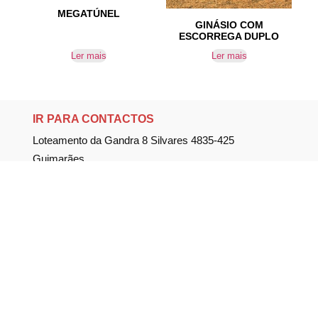
MEGATÚNEL
GINÁSIO COM
ESCORREGA DUPLO
Ler mais
Ler mais
IR PARA CONTACTOS
Loteamento da Gandra 8 Silvares 4835-425
Guimarães
geral@equipar.pt
+351 963 179 417
chamada para rede móvel nacional
+351 253 579 138
chamada para rede fixa nacional
SUBSCREVER NEWSLETTER
Não perca nossas novidades!