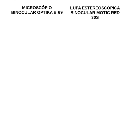
MICROSCÓPIO
LUPA ESTEREOSCÓPICA
BINOCULAR OPTIKA B-69
BINOCULAR MOTIC RED
30S
Ler mais
Ler mais
IR PARA CONTACTOS
Loteamento da Gandra 8 Silvares 4835-425
Guimarães
geral@equipar.pt
+351 963 179 417
chamada para rede móvel nacional
+351 253 579 138
chamada para rede fixa nacional
SUBSCREVER NEWSLETTER