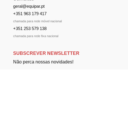
geral@equipar.pt
+351 963 179 417
chamada para rede móvel nacional
+351 253 579 138
chamada para rede fixa nacional
SUBSCREVER NEWSLETTER
Não perca nossas novidades!
Política de Privacidade
Política de Cookies
Livro de Reclamações
Copyright ©2026 Equipar | Desenvolvido por
agilstore