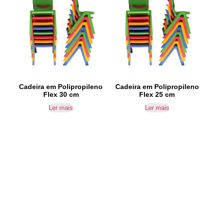
Cadeira em Polipropileno
Cadeira em Polipropileno
Flex 30 cm
Flex 25 cm
Ler mais
Ler mais
IR PARA CONTACTOS
Loteamento da Gandra 8 Silvares 4835-425
Guimarães
geral@equipar.pt
+351 963 179 417
chamada para rede móvel nacional