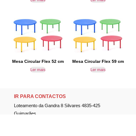
Mesa Circular Flex 52 cm
Mesa Circular Flex 59 cm
Ler mais
Ler mais
IR PARA CONTACTOS
Loteamento da Gandra 8 Silvares 4835-425
Guimarães
geral@equipar.pt
+351 963 179 417